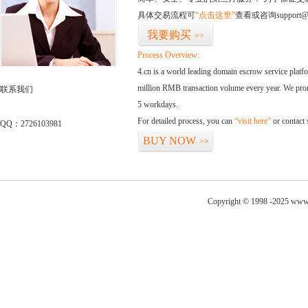
具体交易流程可
“点击这里”
查看或咨询support@
我要购买
>>
Process Overview:
4.cn is a world leading domain escrow service plat
million RMB transaction volume every year. We promi
联系我们
5 workdays.
For detailed process, you can
“visit here”
or contact
QQ：2726103981
BUY NOW
>>
Copyright © 1998 -2025 www.