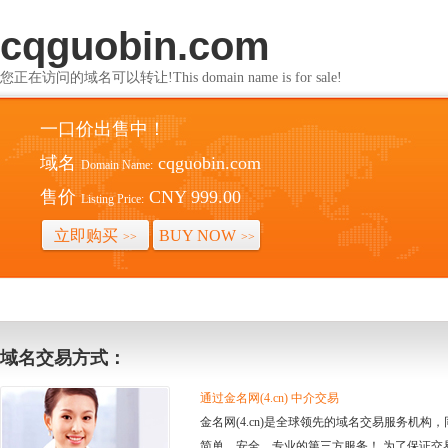
cqguobin.com
您正在访问的域名可以转让!This domain name is for sale!
一口价出售中！
域名
cqguobin.com
Domain Name:
售价
CNY 999.00
Listing Price:
立即购买
BUY NOW
>>
>>
域名交易方式：
通过金名网(4.cn) 中介交易
金名网(4.cn)是全球领先的域名交易服务机
简单、安全、专业的第三方服务！ 为了保证交